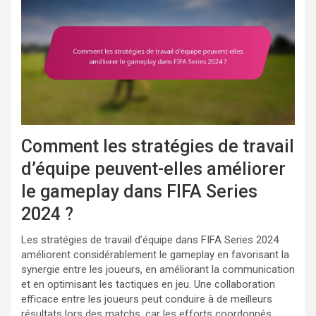
Comment les stratégies de travail
d’équipe peuvent-elles améliorer
le gameplay dans FIFA Series
2024 ?
Les stratégies de travail d’équipe dans FIFA Series 2024
améliorent considérablement le gameplay en favorisant la
synergie entre les joueurs, en améliorant la communication
et en optimisant les tactiques en jeu. Une collaboration
efficace entre les joueurs peut conduire à de meilleurs
résultats lors des matchs, car les efforts coordonnés