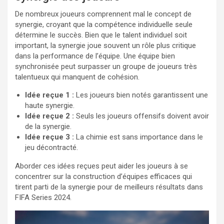
De nombreux joueurs comprennent mal le concept de
synergie, croyant que la compétence individuelle seule
détermine le succès. Bien que le talent individuel soit
important, la synergie joue souvent un rôle plus critique
dans la performance de l’équipe. Une équipe bien
synchronisée peut surpasser un groupe de joueurs très
talentueux qui manquent de cohésion.
Idée reçue 1 :
Les joueurs bien notés garantissent une
haute synergie.
Idée reçue 2 :
Seuls les joueurs offensifs doivent avoir
de la synergie.
Idée reçue 3 :
La chimie est sans importance dans le
jeu décontracté.
Aborder ces idées reçues peut aider les joueurs à se
concentrer sur la construction d’équipes efficaces qui
tirent parti de la synergie pour de meilleurs résultats dans
FIFA Series 2024.