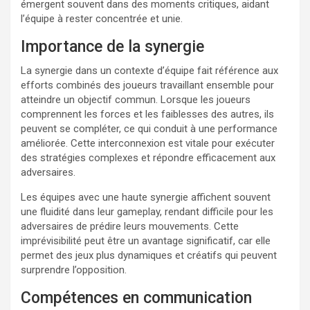
émergent souvent dans des moments critiques, aidant
l’équipe à rester concentrée et unie.
Importance de la synergie
La synergie dans un contexte d’équipe fait référence aux
efforts combinés des joueurs travaillant ensemble pour
atteindre un objectif commun. Lorsque les joueurs
comprennent les forces et les faiblesses des autres, ils
peuvent se compléter, ce qui conduit à une performance
améliorée. Cette interconnexion est vitale pour exécuter
des stratégies complexes et répondre efficacement aux
adversaires.
Les équipes avec une haute synergie affichent souvent
une fluidité dans leur gameplay, rendant difficile pour les
adversaires de prédire leurs mouvements. Cette
imprévisibilité peut être un avantage significatif, car elle
permet des jeux plus dynamiques et créatifs qui peuvent
surprendre l’opposition.
Compétences en communication