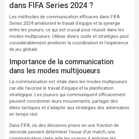
dans FIFA Series 2024 ?
Les méthodes de communication efficaces dans FIFA
Series 2024 améliorent le travail d’équipe et la synergie
entre les joueurs, ce qui est crucial pour réussir dans les
modes multijoueurs. Utiliser divers outils et stratégies peut
considérablement améliorer la coordination et l’expérience
de jeu globale.
Importance de la communication
dans les modes multijoueurs
La communication est vitale dans les modes multijoueurs
car elle favorise le travail d’équipe et la planification
stratégique. Les joueurs qui communiquent efficacement
peuvent coordonner leurs mouvements, partager des
idées tactiques et s’adapter aux stratégies des adversaires
en temps réel.
Dans FIFA, où des décisions prises en une fraction de
seconde peuvent déterminer l’issue d’un match, une
communication claire aide les joueurs à anticiper les