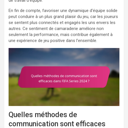
de travail d’équipe.
En fin de compte, favoriser une dynamique d’équipe solide
peut conduire à un plus grand plaisir du jeu, car les joueurs
se sentent plus connectés et engagés les uns envers les
autres. Ce sentiment de camaraderie améliore non
seulement la performance, mais contribue également à
une expérience de jeu positive dans l’ensemble.
Quelles méthodes de
communication sont efficaces