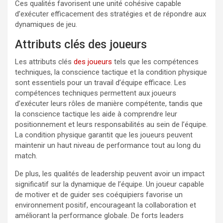
Ces qualités favorisent une unité cohésive capable
d’exécuter efficacement des stratégies et de répondre aux
dynamiques de jeu.
Attributs clés des joueurs
Les attributs clés
des joueurs
tels que les compétences
techniques, la conscience tactique et la condition physique
sont essentiels pour un travail d’équipe efficace. Les
compétences techniques permettent aux joueurs
d’exécuter leurs rôles de manière compétente, tandis que
la conscience tactique les aide à comprendre leur
positionnement et leurs responsabilités au sein de l’équipe.
La condition physique garantit que les joueurs peuvent
maintenir un haut niveau de performance tout au long du
match.
De plus, les qualités de leadership peuvent avoir un impact
significatif sur la dynamique de l’équipe. Un joueur capable
de motiver et de guider ses coéquipiers favorise un
environnement positif, encourageant la collaboration et
améliorant la performance globale. De forts leaders