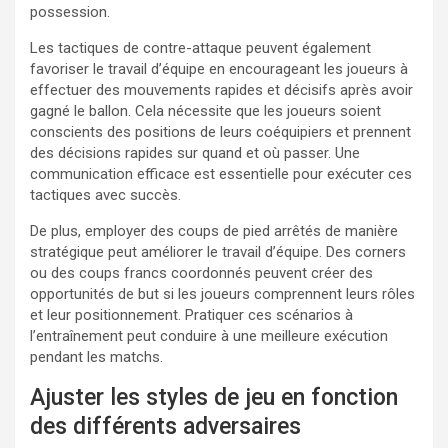
possession.
Les tactiques de contre-attaque peuvent également
favoriser le travail d’équipe en encourageant les joueurs à
effectuer des mouvements rapides et décisifs après avoir
gagné le ballon. Cela nécessite que les joueurs soient
conscients des positions de leurs coéquipiers et prennent
des décisions rapides sur quand et où passer. Une
communication efficace est essentielle pour exécuter ces
tactiques avec succès.
De plus, employer des coups de pied arrêtés de manière
stratégique peut améliorer le travail d’équipe. Des corners
ou des coups francs coordonnés peuvent créer des
opportunités de but si les joueurs comprennent leurs rôles
et leur positionnement. Pratiquer ces scénarios à
l’entraînement peut conduire à une meilleure exécution
pendant les matchs.
Ajuster les styles de jeu en fonction
des différents adversaires