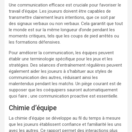
Une communication efficace est cruciale pour favoriser le
travail d’équipe. Les joueurs doivent être capables de
transmettre clairement leurs intentions, que ce soit par
des signaux verbaux ou non verbaux. Cela garantit que tout
le monde est sur la même longueur d’onde pendant les
moments critiques, tels que les coups de pied arrêtés ou
les formations défensives.
Pour améliorer la communication, les équipes peuvent
établir une terminologie spécifique pour les jeux et les
stratégies. Des séances d’entraînement régulières peuvent
également aider les joueurs à s’habituer aux styles de
communication des autres, réduisant ainsi les
malentendus pendant les matchs. Un piège courant est de
supposer que les coéquipiers sauront automatiquement
quoi faire ; une communication proactive est essentielle.
Chimie d’équipe
La chimie d’équipe se développe au fil du temps à mesure
que les joueurs établissent confiance et familiarité les uns
avec les autres. Ce rapport permet des interactions plus