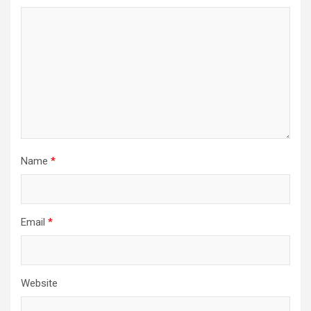
Name
*
Email
*
Website