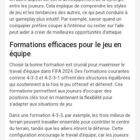
entre les joueurs. Cela implique de comprendre les styles
de jeu et les tendances des autres, ce qui peut conduire à
un gameplay plus intuitif. Par exemple, savoir quand un
coéquipier préfère couper à l’intérieur ou rester sur l’aile
peut aider à créer de meilleures opportunités d’attaque.
Formations efficaces pour le jeu en
équipe
Choisir la bonne formation est crucial pour maximiser le
travail d’équipe dans FIFA 2024. Des formations courantes
comme 4-3-3 et 4-2-3-1 offrent des structures équilibrées
qui soutiennent à la fois le jeu offensif et défensif. Ces
formations permettent aux joueurs d’occuper des
positions clés tout en maintenant la flexibilité pour
s’adapter aux situations de jeu.
Dans une formation 4-3-3, par exemple, les trois milieux de
terrain peuvent travailler ensemble pour contrôler le centre
du terrain, tandis que les ailiers étirent la défense. Cette
configuration encourage le travail d’équipe, car les joueurs