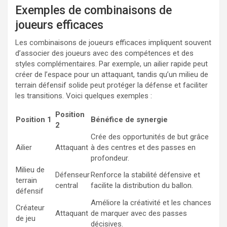
Exemples de combinaisons de
joueurs efficaces
Les combinaisons de joueurs efficaces impliquent souvent
d’associer des joueurs avec des compétences et des
styles complémentaires. Par exemple, un ailier rapide peut
créer de l’espace pour un attaquant, tandis qu’un milieu de
terrain défensif solide peut protéger la défense et faciliter
les transitions. Voici quelques exemples :
Position
Position 1
Bénéfice de synergie
2
Crée des opportunités de but grâce
Ailier
Attaquant
à des centres et des passes en
profondeur.
Milieu de
Défenseur
Renforce la stabilité défensive et
terrain
central
facilite la distribution du ballon.
défensif
Améliore la créativité et les chances
Créateur
Attaquant
de marquer avec des passes
de jeu
décisives.