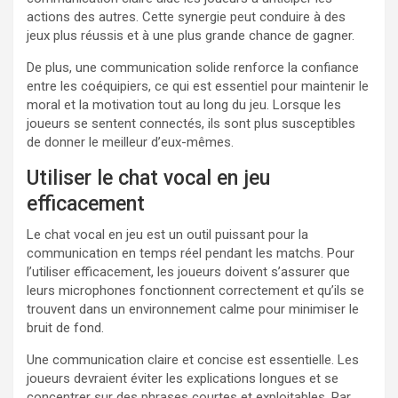
actions des autres. Cette synergie peut conduire à des
jeux plus réussis et à une plus grande chance de gagner.
De plus, une communication solide renforce la confiance
entre les coéquipiers, ce qui est essentiel pour maintenir le
moral et la motivation tout au long du jeu. Lorsque les
joueurs se sentent connectés, ils sont plus susceptibles
de donner le meilleur d’eux-mêmes.
Utiliser le chat vocal en jeu
efficacement
Le chat vocal en jeu est un outil puissant pour la
communication en temps réel pendant les matchs. Pour
l’utiliser efficacement, les joueurs doivent s’assurer que
leurs microphones fonctionnent correctement et qu’ils se
trouvent dans un environnement calme pour minimiser le
bruit de fond.
Une communication claire et concise est essentielle. Les
joueurs devraient éviter les explications longues et se
concentrer sur des phrases courtes et exploitables. Par