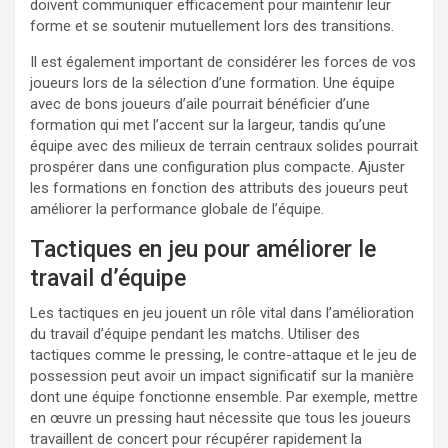
doivent communiquer efficacement pour maintenir leur
forme et se soutenir mutuellement lors des transitions.
Il est également important de considérer les forces de vos
joueurs lors de la sélection d’une formation. Une équipe
avec de bons joueurs d’aile pourrait bénéficier d’une
formation qui met l’accent sur la largeur, tandis qu’une
équipe avec des milieux de terrain centraux solides pourrait
prospérer dans une configuration plus compacte. Ajuster
les formations en fonction des attributs des joueurs peut
améliorer la performance globale de l’équipe.
Tactiques en jeu pour améliorer le
travail d’équipe
Les tactiques en jeu jouent un rôle vital dans l’amélioration
du travail d’équipe pendant les matchs. Utiliser des
tactiques comme le pressing, le contre-attaque et le jeu de
possession peut avoir un impact significatif sur la manière
dont une équipe fonctionne ensemble. Par exemple, mettre
en œuvre un pressing haut nécessite que tous les joueurs
travaillent de concert pour récupérer rapidement la