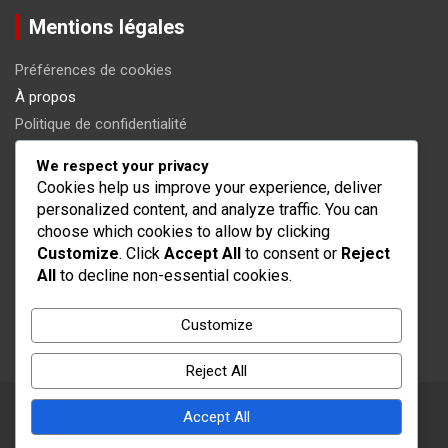
Mentions légales
Préférences de cookies
À propos
Politique de confidentialité
Conditions de service
We respect your privacy
Contactez-nous
Cookies help us improve your experience, deliver
personalized content, and analyze traffic. You can
Catégories
choose which cookies to allow by clicking
Customize
. Click
Accept All
to consent or
Reject
All
to decline non-essential cookies.
Analyse tactique de la série FIFA 2024
Classements des Joueurs FIFA Série 2024
Customize
Fonctionnalités du jeu FIFA Series 2024
Reject All
Accept All
Copyright © 2026
tropheedesalpilles.fr
Theme by:
Theme Horse
Proudly Powered by:
WordPress