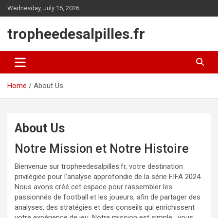
Skip
Wednesday, July 15, 2026
to
content
tropheedesalpilles.fr
Home
About Us
About Us
Notre Mission et Notre Histoire
Bienvenue sur tropheedesalpilles.fr, votre destination
privilégiée pour l’analyse approfondie de la série FIFA 2024.
Nous avons créé cet espace pour rassembler les
passionnés de football et les joueurs, afin de partager des
analyses, des stratégies et des conseils qui enrichissent
votre expérience de jeu. Notre mission est simple : vous