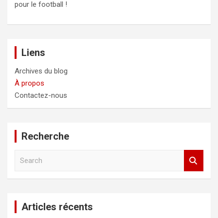
pour le football !
Liens
Archives du blog
À propos
Contactez-nous
Recherche
S
e
a
r
c
Articles récents
h