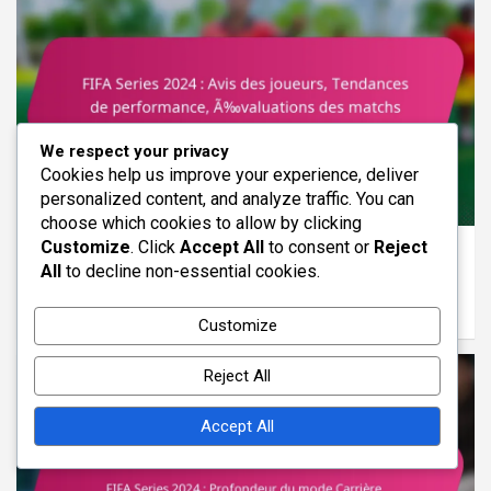
We respect your privacy
Cookies help us improve your experience, deliver
personalized content, and analyze traffic. You can
CLASSEMENTS DES JOUEURS FIFA SÉRIE 2024
choose which cookies to allow by clicking
Customize
. Click
Accept All
to consent or
Reject
FIFA Series 2024 : Avis des joueurs, Tendances
All
to decline non-essential cookies.
de performance, Évaluations des matchs
06/02/2026
Clara Hastings
Customize
Reject All
Accept All