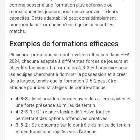
comme passer à une formation plus défensive ou
repositionner les joueurs pour mieux convenir à leurs
capacités. Cette adaptabilité peut considérablement
améliorer la performance d’une équipe pendant les
matchs.
Exemples de formations efficaces
Plusieurs formations se sont révélées efficaces dans FIFA
2024, chacune adaptée à différentes forces de joueurs et
objectifs tactiques. La formation 4-3-3 est populaire pour
les équipes cherchant à dominer la possession et à créer
de la largeur, tandis que la formation 3-5-2 peut être
efficace pour des stratégies de contre-attaque.
4-3-3 :
Idéal pour les équipes avec des ailiers rapides et
une forte présence au milieu de terrain.
4-2-3-1 :
Offre une stabilité défensive tout en
permettant des options offensives créatives.
3-5-2 :
Se concentre sur le contrôle du milieu de terrain
et des transitions rapides vers l’attaque.