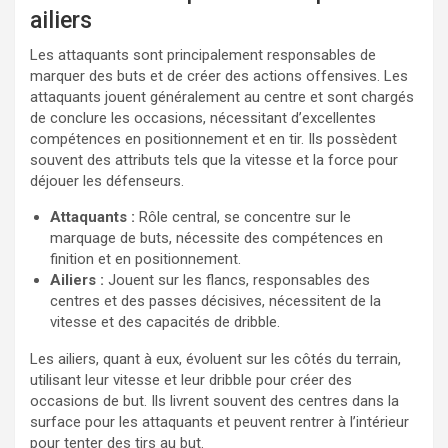
ailiers
Les attaquants sont principalement responsables de
marquer des buts et de créer des actions offensives. Les
attaquants jouent généralement au centre et sont chargés
de conclure les occasions, nécessitant d’excellentes
compétences en positionnement et en tir. Ils possèdent
souvent des attributs tels que la vitesse et la force pour
déjouer les défenseurs.
Attaquants :
Rôle central, se concentre sur le
marquage de buts, nécessite des compétences en
finition et en positionnement.
Ailiers :
Jouent sur les flancs, responsables des
centres et des passes décisives, nécessitent de la
vitesse et des capacités de dribble.
Les ailiers, quant à eux, évoluent sur les côtés du terrain,
utilisant leur vitesse et leur dribble pour créer des
occasions de but. Ils livrent souvent des centres dans la
surface pour les attaquants et peuvent rentrer à l’intérieur
pour tenter des tirs au but.