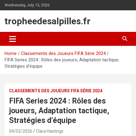
Skip
Wednesday, July 15, 2026
to
content
tropheedesalpilles.fr
Home
Classements des Joueurs FIFA Série 2024
FIFA Series 2024 : Rôles des joueurs, Adaptation tactique,
Stratégies d’équipe
CLASSEMENTS DES JOUEURS FIFA SÉRIE 2024
FIFA Series 2024 : Rôles des
joueurs, Adaptation tactique,
Stratégies d’équipe
04/02/2026
Clara Hastings