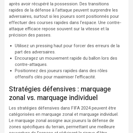
après avoir récupéré la possession. Des transitions
rapides de la défense à l’attaque peuvent surprendre les
adversaires, surtout si les joueurs sont positionnés pour
effectuer des courses rapides dans l’espace. Une contre-
attaque efficace repose souvent sur la vitesse et la
précision des passes.
Utilisez un pressing haut pour forcer des erreurs de la
part des adversaires.
Encouragez un mouvement rapide du ballon lors des
contre-attaques.
Positionnez des joueurs rapides dans des rôles
offensifs clés pour maximiser l’efficacité.
Stratégies défensives : marquage
zonal vs. marquage individuel
Les stratégies défensives dans FIFA 2024 peuvent être
catégorisées en marquage zonal et marquage individuel.
Le marquage zonal assigne aux joueurs la défense de
zones spécifiques du terrain, permettant une meilleure