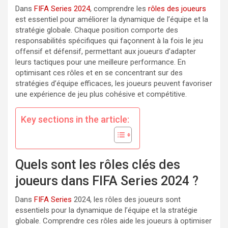
Dans
FIFA Series 2024
, comprendre les
rôles des joueurs
est essentiel pour améliorer la dynamique de l’équipe et la
stratégie globale. Chaque position comporte des
responsabilités spécifiques qui façonnent à la fois le jeu
offensif et défensif, permettant aux joueurs d’adapter
leurs tactiques pour une meilleure performance. En
optimisant ces rôles et en se concentrant sur des
stratégies d’équipe efficaces, les joueurs peuvent favoriser
une expérience de jeu plus cohésive et compétitive.
Key sections in the article:
Quels sont les rôles clés des
joueurs dans FIFA Series 2024 ?
Dans
FIFA Series
2024, les rôles des joueurs sont
essentiels pour la dynamique de l’équipe et la stratégie
globale. Comprendre ces rôles aide les joueurs à optimiser