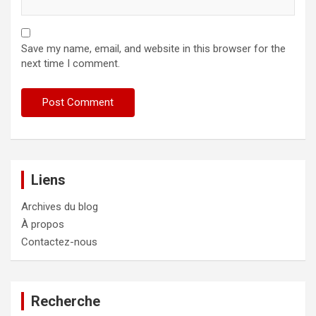
Save my name, email, and website in this browser for the
next time I comment.
Liens
Archives du blog
À propos
Contactez-nous
Recherche