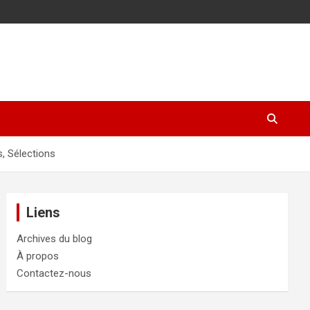
, Sélections
Liens
Archives du blog
À propos
Contactez-nous