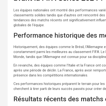
Les équipes nationales ont montré des performances variée
classements solides tandis que d’autres ont rencontré des 
tendances des matchs récents ont significativement influen
globales de l’équipe.
Performance historique des me
Historiquement, des équipes comme le Brésil, l’Allemagne et 
constamment parmi les meilleures au classement FIFA. Le Br
Monde, tandis que l’Allemagne est connue pour sa discipline 
En revanche, des équipes comme l’Italie et la France ont co
après une période de déclin. La France, après avoir rempo
présence dans les compétitions internationales.
Ces performances historiques préparent le terrain pour les 
cherchent à tirer parti de leurs succès passés pour créer de 
Résultats récents des matchs 