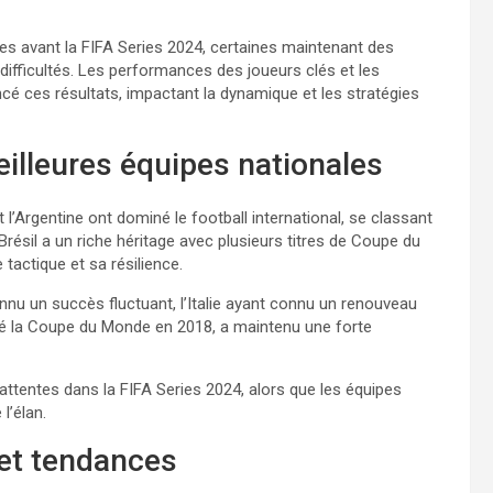
s avant la FIFA Series 2024, certaines maintenant des
difficultés. Les performances des joueurs clés et les
cé ces résultats, impactant la dynamique et les stratégies
illeures équipes nationales
l’Argentine ont dominé le football international, se classant
ésil a un riche héritage avec plusieurs titres de Coupe du
tactique et sa résilience.
nnu un succès fluctuant, l’Italie ayant connu un renouveau
rté la Coupe du Monde en 2018, a maintenu une forte
attentes dans la FIFA Series 2024, alors que les équipes
l’élan.
et tendances