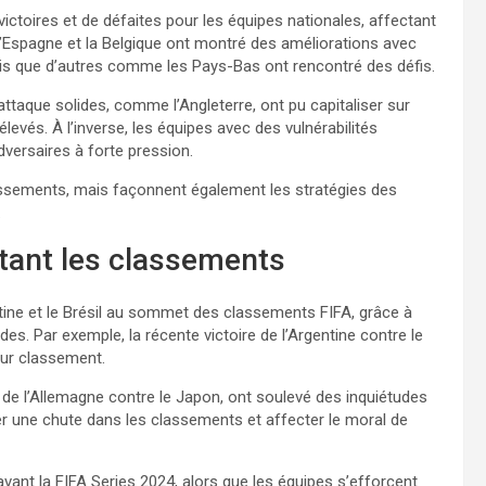
ctoires et de défaites pour les équipes nationales, affectant
Espagne et la Belgique ont montré des améliorations avec
ndis que d’autres comme les Pays-Bas ont rencontré des défis.
ttaque solides, comme l’Angleterre, ont pu capitaliser sur
levés. À l’inverse, les équipes avec des vulnérabilités
versaires à forte pression.
assements, mais façonnent également les stratégies des
.
ctant les classements
tine et le Brésil au sommet des classements FIFA, grâce à
s. Par exemple, la récente victoire de l’Argentine contre le
eur classement.
e de l’Allemagne contre le Japon, ont soulevé des inquiétudes
ner une chute dans les classements et affecter le moral de
vant la FIFA Series 2024, alors que les équipes s’efforcent