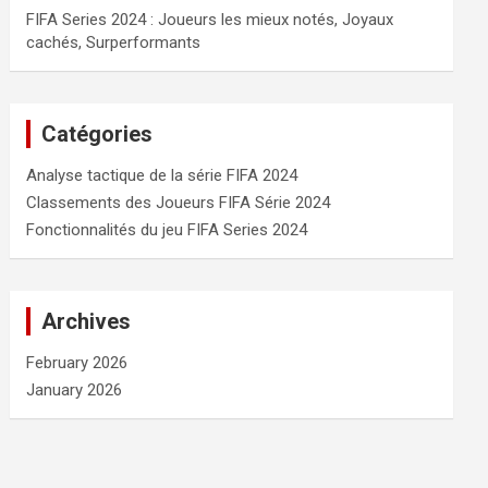
FIFA Series 2024 : Joueurs les mieux notés, Joyaux
cachés, Surperformants
Catégories
Analyse tactique de la série FIFA 2024
Classements des Joueurs FIFA Série 2024
Fonctionnalités du jeu FIFA Series 2024
Archives
February 2026
January 2026