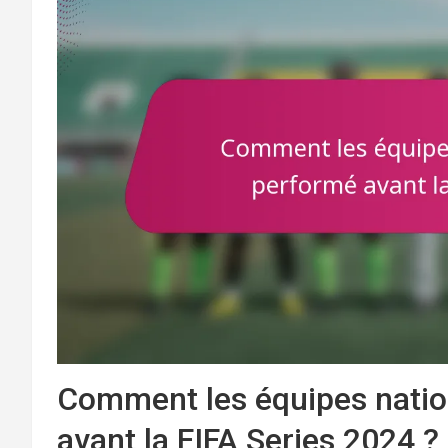
Comment les équipes natio
avant la FIFA Series 2024 ?