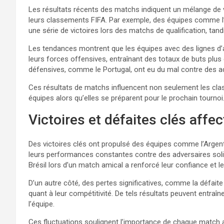
Les résultats récents des matchs indiquent un mélange de vi
leurs classements FIFA. Par exemple, des équipes comme l’
une série de victoires lors des matchs de qualification, ta
Les tendances montrent que les équipes avec des lignes d’a
leurs forces offensives, entraînant des totaux de buts plus é
défensives, comme le Portugal, ont eu du mal contre des ad
Ces résultats de matchs influencent non seulement les cl
équipes alors qu’elles se préparent pour le prochain tournoi
Victoires et défaites clés affe
Des victoires clés ont propulsé des équipes comme l’Argen
leurs performances constantes contre des adversaires solide
Brésil lors d’un match amical a renforcé leur confiance et l
D’un autre côté, des pertes significatives, comme la défait
quant à leur compétitivité. De tels résultats peuvent entraî
l’équipe.
Ces fluctuations soulignent l’importance de chaque match a