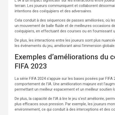
L’IA a un impact significatif sur les interactions entre joue
terrain. Les joueurs communiquent et collaborent désormais
intentions des coéquipiers et des adversaires.
Cela conduit à des séquences de passes améliorées, où les
un mouvement de balle fluide et de meilleures occasions de
coéquipiers, en effectuant des courses ou en fournissant u
De plus, les interactions entre les joueurs sont plus nuanc
les événements du jeu, améliorant ainsi l’immersion globale
Exemples d’améliorations du c
FIFA 2023
La série FIFA 2024 s’appuie sur les bases posées par FIFA 2
comportement de l’IA. Une amélioration majeure est l’augme
permettant un meilleur espacement et un meilleur soutien l
De plus, la capacité de l’IA à lire le jeu s’est améliorée, p
plus efficaces sous pression. Par exemple, les joueurs mo
environnement, ce qui conduit à des interceptions et des c