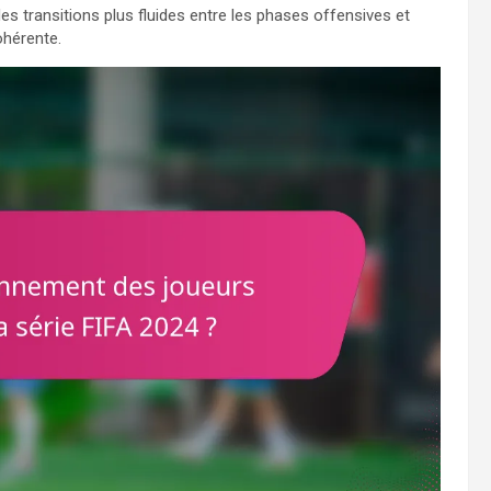
n des transitions plus fluides entre les phases offensives et
ohérente.