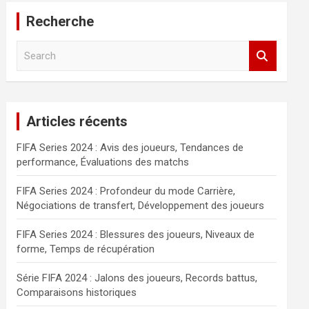
Recherche
S
e
a
r
c
Articles récents
h
FIFA Series 2024 : Avis des joueurs, Tendances de
performance, Évaluations des matchs
FIFA Series 2024 : Profondeur du mode Carrière,
Négociations de transfert, Développement des joueurs
FIFA Series 2024 : Blessures des joueurs, Niveaux de
forme, Temps de récupération
Série FIFA 2024 : Jalons des joueurs, Records battus,
Comparaisons historiques