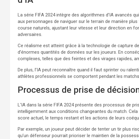
La série FIFA 2024 intègre des algorithmes d’IA avancés q
aux personnages de naviguer sur le terrain de manière plu
course naturels, ajustant leur vitesse et leur direction en 
adversaires.
Ce réalisme est atteint grâce à la technologie de capture 
d’énormes quantités de données sur les joueurs. En consé
complexes, telles que des feintes et des virages rapides, amé
De plus, l’IA peut reconnaître quand il faut sprinter ou ralen
athlètes professionnels se comportent pendant les matchs
Processus de prise de décision
L’IA dans la série FIFA 2024 présente des processus de pris
intelligemment aux conditions changeantes du match. Cela si
score actuel, le temps restant et les actions de leurs coéqu
Par exemple, un joueur peut décider de tenter un tir plus ri
qu’un défenseur pourrait prioriser le maintien de la possessio