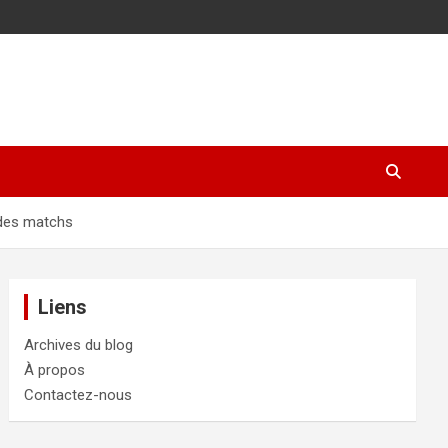
 des matchs
Liens
Archives du blog
À propos
Contactez-nous