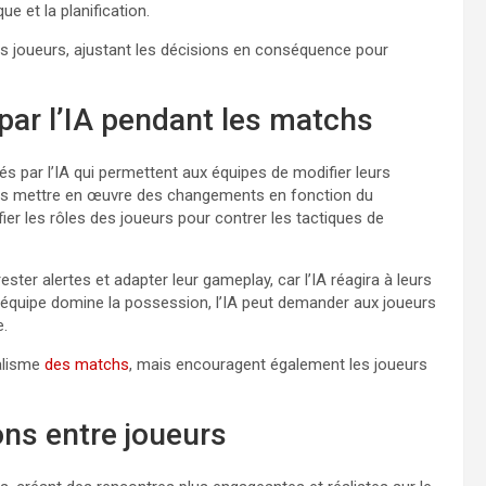
e et la planification.
des joueurs, ajustant les décisions en conséquence pour
par l’IA pendant les matchs
és par l’IA qui permettent aux équipes de modifier leurs
ais mettre en œuvre des changements en fonction du
r les rôles des joueurs pour contrer les tactiques de
ster alertes et adapter leur gameplay, car l’IA réagira à leurs
 équipe domine la possession, l’IA peut demander aux joueurs
e.
alisme
des matchs
, mais encouragent également les joueurs
ions entre joueurs