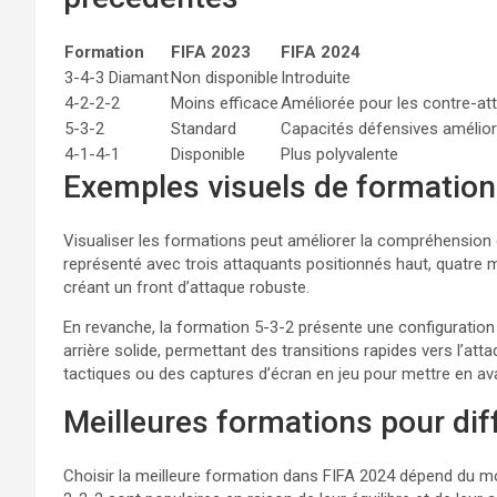
Formation
FIFA 2023
FIFA 2024
3-4-3 Diamant
Non disponible
Introduite
4-2-2-2
Moins efficace
Améliorée pour les contre-at
5-3-2
Standard
Capacités défensives amélio
4-1-4-1
Disponible
Plus polyvalente
Exemples visuels de formation
Visualiser les formations peut améliorer la compréhension d
représenté avec trois attaquants positionnés haut, quatre m
créant un front d’attaque robuste.
En revanche, la formation 5-3-2 présente une configuration
arrière solide, permettant des transitions rapides vers l’at
tactiques ou des captures d’écran en jeu pour mettre en ava
Meilleures formations pour di
Choisir la meilleure formation dans FIFA 2024 dépend du 