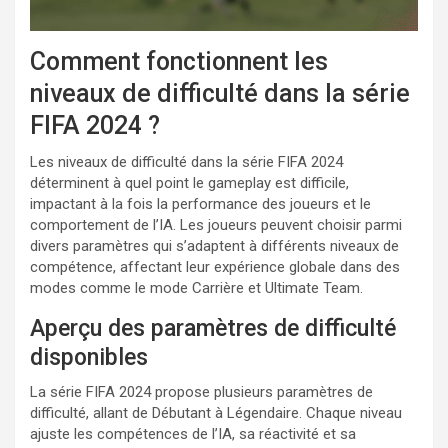
Comment fonctionnent les
niveaux de difficulté dans la série
FIFA 2024 ?
Les niveaux de difficulté dans la série FIFA 2024
déterminent à quel point le gameplay est difficile,
impactant à la fois la performance des joueurs et le
comportement de l’IA. Les joueurs peuvent choisir parmi
divers paramètres qui s’adaptent à différents niveaux de
compétence, affectant leur expérience globale dans des
modes comme le mode Carrière et Ultimate Team.
Aperçu des paramètres de difficulté
disponibles
La série FIFA 2024 propose plusieurs paramètres de
difficulté, allant de Débutant à Légendaire. Chaque niveau
ajuste les compétences de l’IA, sa réactivité et sa