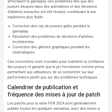
affectaient le gameplay. Des problèmes tels que des
joueurs bloqués dans des animations et des décisions
d’arbitres inexactes ont été résolus, contribuant à une
expérience plus fluide.
Correction des cas de joueurs gelés pendant le
gameplay.
Résolution des problèmes de décisions d’arbitres
incohérentes.
Correction des glitches graphiques pendant les
cinématiques.
Ces corrections sont cruciales pour maintenir la confiance
des joueurs et garantir que le jeu fonctionne comme prévu,
permettant aux utilisateurs de se concentrer sur leur
performance plutôt que sur des problèmes techniques.
Calendrier de publication et
fréquence des mises à jour de patch
Les patchs pour la série FIFA 2024 sont généralement
publiés toutes les quelques semaines, avec des mises à