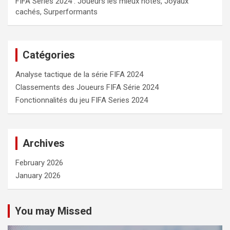
FIFA Series 2024 : Joueurs les mieux notés, Joyaux
cachés, Surperformants
Catégories
Analyse tactique de la série FIFA 2024
Classements des Joueurs FIFA Série 2024
Fonctionnalités du jeu FIFA Series 2024
Archives
February 2026
January 2026
You may Missed