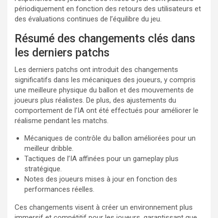
périodiquement en fonction des retours des utilisateurs et
des évaluations continues de l’équilibre du jeu.
Résumé des changements clés dans
les derniers patchs
Les derniers patchs ont introduit des changements
significatifs dans les mécaniques des joueurs, y compris
une meilleure physique du ballon et des mouvements de
joueurs plus réalistes. De plus, des ajustements du
comportement de l’IA ont été effectués pour améliorer le
réalisme pendant les matchs.
Mécaniques de contrôle du ballon améliorées pour un
meilleur dribble.
Tactiques de l’IA affinées pour un gameplay plus
stratégique.
Notes des joueurs mises à jour en fonction des
performances réelles.
Ces changements visent à créer un environnement plus
immersif et compétitif pour les joueurs, garantissant que