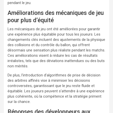
pendant le jeu.
Améliorations des mécaniques de jeu
pour plus d’équité
Les mécaniques de jeu ont été améliorées pour garantir
une expérience plus équitable pour tous les joueurs. Les
changements clés incluent des ajustements de la physique
des collisions et du contrôle du ballon, qui offrent
désormais une sensation plus réaliste pendant les matchs.
Ces améliorations visent à réduire les cas de résultats
irréalistes, tels que des déviations inattendues ou des buts
non mérités.
De plus, l’introduction d’algorithmes de prise de décision
des arbitres affinés vise à minimiser les décisions
controversées, garantissant que le jeu reste fluide et
équitable. Les joueurs peuvent s’attendre à une expérience
plus cohérente, où la compétence et la stratégie priment
sur la chance.
Réponses des développeurs aux