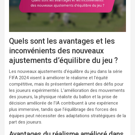
Quels sont les avantages et les
inconvénients des nouveaux
ajustements d’équilibre du jeu ?
Les nouveaux ajustements d’équilibre du jeu dans la série
FIFA 2024 visent à améliorer le réalisme et l’équité
compétitive, mais ils présentent également des défis pour
les joueurs expérimentés. L’amélioration des mouvements
des joueurs, la physique réaliste du ballon et la prise de
décision améliorée de l’IA contribuent à une expérience
plus immersive, tandis que l’équilibrage des forces des
équipes peut nécessiter des adaptations stratégiques de la
part des joueurs.
Avantages du réalisme amélioré dans