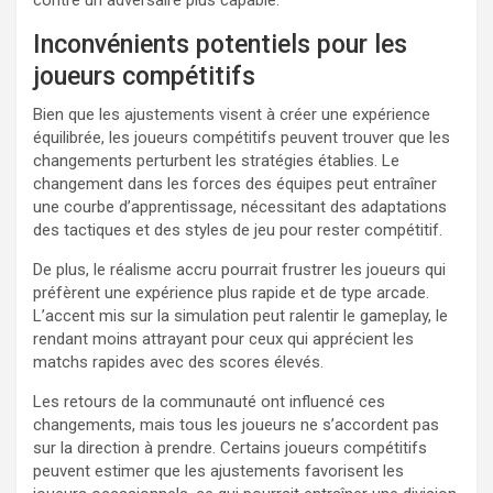
contre un adversaire plus capable.
Inconvénients potentiels pour les
joueurs compétitifs
Bien que les ajustements visent à créer une expérience
équilibrée, les joueurs compétitifs peuvent trouver que les
changements perturbent les stratégies établies. Le
changement dans les forces des équipes peut entraîner
une courbe d’apprentissage, nécessitant des adaptations
des tactiques et des styles de jeu pour rester compétitif.
De plus, le réalisme accru pourrait frustrer les joueurs qui
préfèrent une expérience plus rapide et de type arcade.
L’accent mis sur la simulation peut ralentir le gameplay, le
rendant moins attrayant pour ceux qui apprécient les
matchs rapides avec des scores élevés.
Les retours de la communauté ont influencé ces
changements, mais tous les joueurs ne s’accordent pas
sur la direction à prendre. Certains joueurs compétitifs
peuvent estimer que les ajustements favorisent les