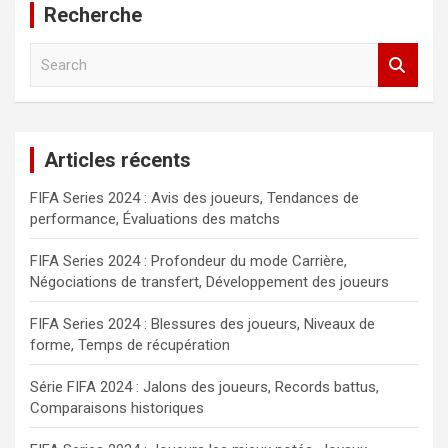
Recherche
S
e
a
r
c
Articles récents
h
FIFA Series 2024 : Avis des joueurs, Tendances de
performance, Évaluations des matchs
FIFA Series 2024 : Profondeur du mode Carrière,
Négociations de transfert, Développement des joueurs
FIFA Series 2024 : Blessures des joueurs, Niveaux de
forme, Temps de récupération
Série FIFA 2024 : Jalons des joueurs, Records battus,
Comparaisons historiques