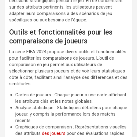
décisions stratégiques pendant le jeu. En se concentrant
sur des attributs pertinents, les utilisateurs peuvent
adapter leurs comparaisons à des scénarios de jeu
spécifiques ou aux besoins de l’équipe.
Outils et fonctionnalités pour les
comparaisons de joueurs
La série FIFA 2024 propose divers outils et fonctionnalités
pour faciliter les comparaisons de joueurs. L’outil de
comparaison en jeu permet aux utilisateurs de
sélectionner plusieurs joueurs et de voir leurs statistiques
côte à côte, facilitant ainsi l’analyse des différences et des
similitudes.
Cartes de joueurs : Chaque joueur a une carte affichant
les attributs clés et les notes globales.
Analyse statistique : Statistiques détaillées pour chaque
joueur, y compris la performance lors des matchs
récents.
Graphiques de comparaison : Représentations visuelles
des attributs
des joueurs
pour des évaluations rapides.