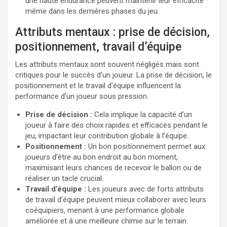
une haute endurance peuvent maintenir leur efficacité
même dans les dernières phases du jeu.
Attributs mentaux : prise de décision,
positionnement, travail d’équipe
Les attributs mentaux sont souvent négligés mais sont
critiques pour le succès d’un joueur. La prise de décision, le
positionnement et le travail d’équipe influencent la
performance d’un joueur sous pression.
Prise de décision :
Cela implique la capacité d’un
joueur à faire des choix rapides et efficaces pendant le
jeu, impactant leur contribution globale à l’équipe.
Positionnement :
Un bon positionnement permet aux
joueurs d’être au bon endroit au bon moment,
maximisant leurs chances de recevoir le ballon ou de
réaliser un tacle crucial.
Travail d’équipe :
Les joueurs avec de forts attributs
de travail d’équipe peuvent mieux collaborer avec leurs
coéquipiers, menant à une performance globale
améliorée et à une meilleure chimie sur le terrain.