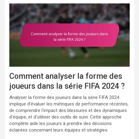
Comment analyser la forme des
joueurs dans la série FIFA 2024 ?
Analyser la forme des joueurs dans la série FIFA 2024
implique d’évaluer les métriques de performance récentes,
de comprendre l’impact des blessures et des dynamiques
d’équipe, et d’utiliser des outils de suivi. Cette approche
complète aide les joueurs à prendre des décisions
éclairées concernant leurs équipes et stratégies.