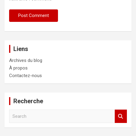
Liens
Archives du blog
À propos
Contactez-nous
Recherche
S
e
a
r