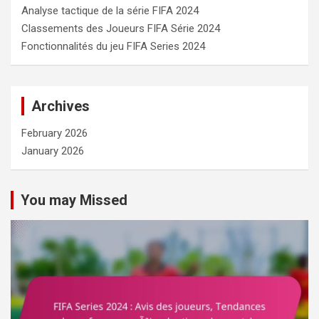
Analyse tactique de la série FIFA 2024
Classements des Joueurs FIFA Série 2024
Fonctionnalités du jeu FIFA Series 2024
Archives
February 2026
January 2026
You may Missed