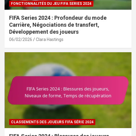
FONCTIONNALITÉS DU JEU FIFA SERIES 2024
FIFA Series 2024 : Profondeur du mode
Carrière, Négociations de transfert,
Développement des joueurs
06/02/2026
Clara Hastings
CLASSEMENTS DES JOUEURS FIFA SÉRIE 2024