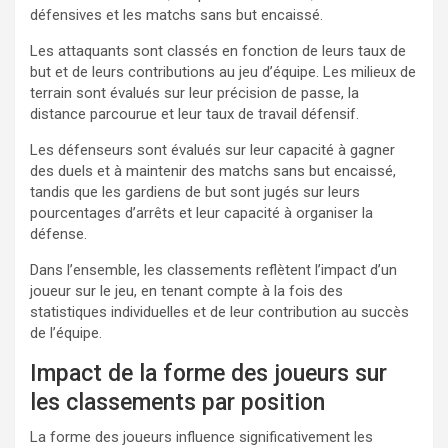
défensives et les matchs sans but encaissé.
Les attaquants sont classés en fonction de leurs taux de
but et de leurs contributions au jeu d’équipe. Les milieux de
terrain sont évalués sur leur précision de passe, la
distance parcourue et leur taux de travail défensif.
Les défenseurs sont évalués sur leur capacité à gagner
des duels et à maintenir des matchs sans but encaissé,
tandis que les gardiens de but sont jugés sur leurs
pourcentages d’arrêts et leur capacité à organiser la
défense.
Dans l’ensemble, les classements reflètent l’impact d’un
joueur sur le jeu, en tenant compte à la fois des
statistiques individuelles et de leur contribution au succès
de l’équipe.
Impact de la forme des joueurs sur
les classements par position
La forme des joueurs influence significativement les