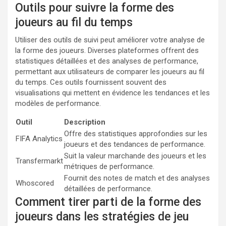
Outils pour suivre la forme des
joueurs au fil du temps
Utiliser des outils de suivi peut améliorer votre analyse de
la forme des joueurs. Diverses plateformes offrent des
statistiques détaillées et des analyses de performance,
permettant aux utilisateurs de comparer les joueurs au fil
du temps. Ces outils fournissent souvent des
visualisations qui mettent en évidence les tendances et les
modèles de performance.
Outil
Description
Offre des statistiques approfondies sur les
FIFA Analytics
joueurs et des tendances de performance.
Suit la valeur marchande des joueurs et les
Transfermarkt
métriques de performance.
Fournit des notes de match et des analyses
Whoscored
détaillées de performance.
Comment tirer parti de la forme des
joueurs dans les stratégies de jeu