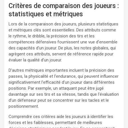
Critères de comparaison des joueurs :
statistiques et métriques
Lors de la comparaison des joueurs, plusieurs statistiques
et métriques clés sont essentielles. Des attributs comme
le rythme, le dribble, la précision des tirs et les
compétences défensives fournissent une vue d’ensemble
des capacités d’un joueur. De plus, les notes globales, qui
agrègent ces attributs, servent de référence rapide pour
évaluer la qualité d’un joueur.
D’autres métriques importantes incluent la précision des
passes, la physicalité et l’endurance, qui peuvent influencer
significativement l’efficacité d’un joueur dans différentes
positions. Par exemple, un attaquant peut être jugé
davantage sur ses tirs et sa vitesse, tandis que l’évaluation
d’un défenseur peut se concentrer sur les tacles et le
positionnement.
Comprendre ces critères aide les joueurs à identifier les
forces et les faiblesses, permettant de meilleures