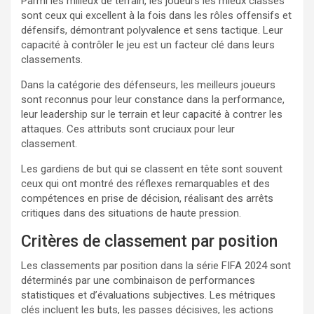
Parmi les milieux de terrain, les joueurs les mieux classés
sont ceux qui excellent à la fois dans les rôles offensifs et
défensifs, démontrant polyvalence et sens tactique. Leur
capacité à contrôler le jeu est un facteur clé dans leurs
classements.
Dans la catégorie des défenseurs, les meilleurs joueurs
sont reconnus pour leur constance dans la performance,
leur leadership sur le terrain et leur capacité à contrer les
attaques. Ces attributs sont cruciaux pour leur
classement.
Les gardiens de but qui se classent en tête sont souvent
ceux qui ont montré des réflexes remarquables et des
compétences en prise de décision, réalisant des arrêts
critiques dans des situations de haute pression.
Critères de classement par position
Les classements par position dans la série FIFA 2024 sont
déterminés par une combinaison de performances
statistiques et d’évaluations subjectives. Les métriques
clés incluent les buts, les passes décisives, les actions