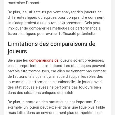
maximiser l’impact.
De plus, les utilisateurs peuvent analyser des joueurs de
différentes ligues ou équipes pour comprendre comment
ils s’adapteraient à un nouvel environnement. Cela peut
impliquer de comparer les métriques de performance à
travers les ligues pour évaluer l’efficacité potentielle.
Limitations des comparaisons de
joueurs
Bien que les
comparaisons de
joueurs soient précieuses,
elles comportent des limitations. Les statistiques peuvent
parfois être trompeuses, car elles ne tiennent pas compte
de facteurs tels que la dynamique d’équipe, les rôles des
joueurs et la performance situationnelle. Un joueur avec
des statistiques élevées ne performe pas toujours bien
dans des situations critiques de match.
De plus, le contexte des statistiques est important. Par
exemple, un joueur peut exceller dans une ligue plus faible
mais lutter dans un environnement plus compétitif. Il est