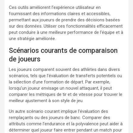
Ces outils améliorent l’expérience utilisateur en
fournissant des informations claires et accessibles,
permettant aux joueurs de prendre des décisions basées
sur des données. Utiliser ces fonctionnalités efficacement
peut conduire à une meilleure performance de l’équipe et à
une stratégie améliorée.
Scénarios courants de comparaison
de joueurs
Les joueurs comparent souvent des athlètes dans divers
scénarios, tels que l’évaluation de transferts potentiels ou
la sélection d’une formation de départ. Par exemple,
lorsqu’un joueur envisage un nouvel attaquant, il peut
comparer les métriques de tir et de vitesse pour trouver le
meilleur ajustement à son style de jeu.
Un autre scénario courant implique l’évaluation des
remplaçants ou des joueurs de banc. Comparer des
attributs comme l’endurance et la polyvalence peut aider à
déterminer quel joueur faire entrer pendant un match pour