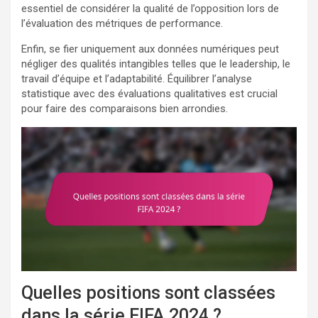
essentiel de considérer la qualité de l’opposition lors de
l’évaluation des métriques de performance.
Enfin, se fier uniquement aux données numériques peut
négliger des qualités intangibles telles que le leadership, le
travail d’équipe et l’adaptabilité. Équilibrer l’analyse
statistique avec des évaluations qualitatives est crucial
pour faire des comparaisons bien arrondies.
Quelles positions sont classées
dans la série FIFA 2024 ?