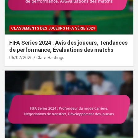
CLASSEMENTS DES JOUEURS FIFA SÉRIE 2024
FIFA Series 2024 : Avis des joueurs, Tendances
de performance, Évaluations des matchs
06/02/2026
Clara Hastings