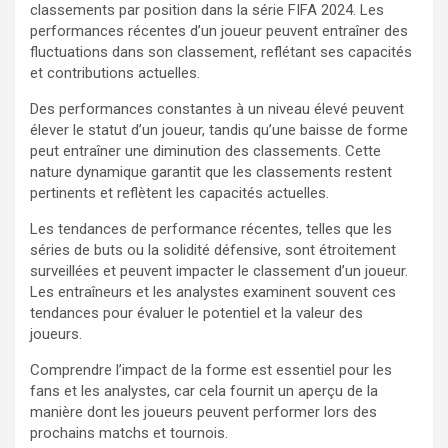
classements par position dans la série FIFA 2024. Les
performances récentes d’un joueur peuvent entraîner des
fluctuations dans son classement, reflétant ses capacités
et contributions actuelles.
Des performances constantes à un niveau élevé peuvent
élever le statut d’un joueur, tandis qu’une baisse de forme
peut entraîner une diminution des classements. Cette
nature dynamique garantit que les classements restent
pertinents et reflètent les capacités actuelles.
Les tendances de performance récentes, telles que les
séries de buts ou la solidité défensive, sont étroitement
surveillées et peuvent impacter le classement d’un joueur.
Les entraîneurs et les analystes examinent souvent ces
tendances pour évaluer le potentiel et la valeur des
joueurs.
Comprendre l’impact de la forme est essentiel pour les
fans et les analystes, car cela fournit un aperçu de la
manière dont les joueurs peuvent performer lors des
prochains matchs et tournois.