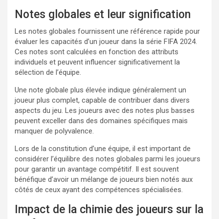
Notes globales et leur signification
Les notes globales fournissent une référence rapide pour
évaluer les capacités d’un joueur dans la série FIFA 2024.
Ces notes sont calculées en fonction des attributs
individuels et peuvent influencer significativement la
sélection de l’équipe.
Une note globale plus élevée indique généralement un
joueur plus complet, capable de contribuer dans divers
aspects du jeu. Les joueurs avec des notes plus basses
peuvent exceller dans des domaines spécifiques mais
manquer de polyvalence.
Lors de la constitution d’une équipe, il est important de
considérer l’équilibre des notes globales parmi les joueurs
pour garantir un avantage compétitif. Il est souvent
bénéfique d’avoir un mélange de joueurs bien notés aux
côtés de ceux ayant des compétences spécialisées.
Impact de la chimie des joueurs sur la