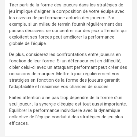
Tirer parti de la forme des joueurs dans les stratégies de
jeu implique d’aligner la composition de votre équipe avec
les niveaux de performance actuels des joueurs. Par
exemple, si un milieu de terrain fournit régulièrement des
passes décisives, se concentrer sur des jeux offensifs qui
exploitent ses forces peut améliorer la performance
globale de l’équipe.
De plus, considérez les confrontations entre joueurs en
fonction de leur forme. Si un défenseur est en difficulté,
cibler celui-ci avec un attaquant performant peut créer des
occasions de marquer. Mettre à jour régulièrement vos
stratégies en fonction de la forme des joueurs garantit
l’adaptabilité et maximise vos chances de succès.
Faites attention à ne pas trop dépendre de la forme d’un
seul joueur ; la synergie d’équipe est tout aussi importante.
Équilibrer la performance individuelle avec la dynamique
collective de l’équipe conduit à des stratégies de jeu plus
efficaces.