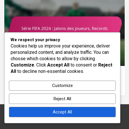
We respect your privacy
Cookies help us improve your experience, deliver
personalized content, and analyze traffic. You can
choose which cookies to allow by clicking
CLASSEMENTS DES JOUEURS FIFA SÉRIE 2024
Customize
. Click
Accept All
to consent or
Reject
All
to decline non-essential cookies.
Série FIFA 2024 : Jalons des joueurs, Records
battus, Comparaisons historiques
Customize
06/02/2026
Clara Hastings
Reject All
Accept All
Mentions légales