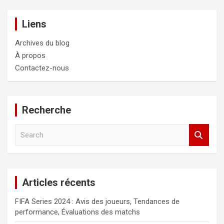
Liens
Archives du blog
À propos
Contactez-nous
Recherche
S
e
a
r
c
Articles récents
h
FIFA Series 2024 : Avis des joueurs, Tendances de
performance, Évaluations des matchs